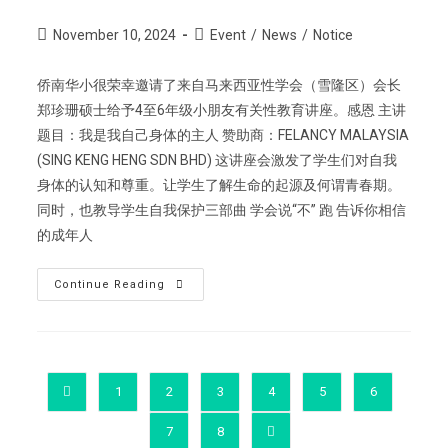
November 10, 2024
Event
/
News
/
Notice
侨南华小很荣幸邀请了来自马来西亚性学会（雪隆区）会长
郑珍珊硕士给予4至6年级小朋友有关性教育讲座。感恩 主讲
题目：我是我自己身体的主人 赞助商：FELANCY MALAYSIA
(SING KENG HENG SDN BHD) 这讲座会激发了学生们对自我
身体的认知和尊重。让学生了解生命的起源及何谓青春期。
同时，也教导学生自我保护三部曲 学会说“不” 跑 告诉你相信
的成年人
Continue Reading
1
2
3
4
5
6
7
8