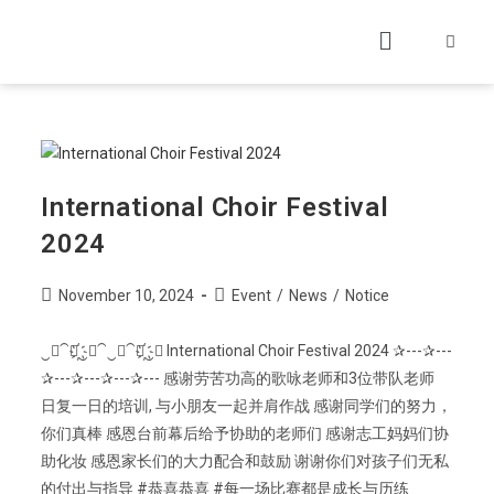
International Choir Festival
2024
November 10, 2024
Event
/
News
/
Notice
‿➹⁀☆҉‿➹⁀‿➹⁀☆҉‿➹ International Choir Festival 2024 ✰---✰---
✰---✰---✰---✰--- 感谢劳苦功高的歌咏老师和3位带队老师
日复一日的培训, 与小朋友一起并肩作战 感谢同学们的努力，
你们真棒 感恩台前幕后给予协助的老师们 感谢志工妈妈们协
助化妆 感恩家长们的大力配合和鼓励 谢谢你们对孩子们无私
的付出与指导 #恭喜恭喜 #每一场比赛都是成长与历练