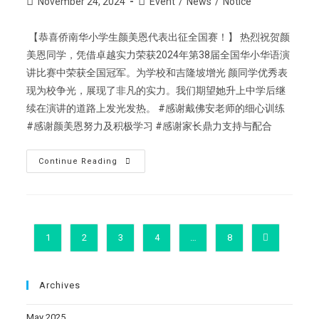
November 24, 2024
Event
/
News
/
Notice
【恭喜侨南华小学生颜美恩代表出征全国赛！】 热烈祝贺颜
美恩同学，凭借卓越实力荣获2024年第38届全国华小华语演
讲比赛中荣获全国冠军。为学校和吉隆坡增光 颜同学优秀表
现为校争光，展现了非凡的实力。我们期望她升上中学后继
续在演讲的道路上发光发热。 #感谢戴佛安老师的细心训练
#感谢颜美恩努力及积极学习 #感谢家长鼎力支持与配合
Continue Reading
1
2
3
4
…
8
Archives
May 2025